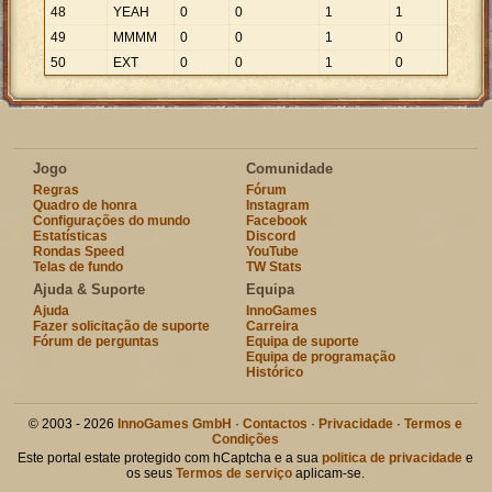
48
YEAH
0
0
1
1
49
MMMM
0
0
1
0
50
EXT
0
0
1
0
Jogo
Comunidade
Regras
Fórum
Quadro de honra
Instagram
Configurações do mundo
Facebook
Estatísticas
Discord
Rondas Speed
YouTube
Telas de fundo
TW Stats
Ajuda & Suporte
Equipa
Ajuda
InnoGames
Fazer solicitação de suporte
Carreira
Fórum de perguntas
Equipa de suporte
Equipa de programação
Histórico
© 2003 - 2026
InnoGames GmbH
·
Contactos
·
Privacidade
·
Termos e
Condições
Este portal estate protegido com hCaptcha e a sua
politica de privacidade
e
os seus
Termos de serviço
aplicam-se.