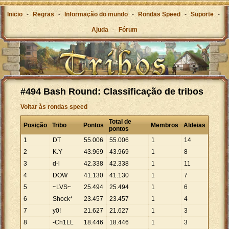
Inicio
-
Regras
-
Informação do mundo
-
Rondas Speed
-
Suporte
-
Ajuda
-
Fórum
#494 Bash Round: Classificação de tribos
Voltar às rondas speed
Total de
Posição
Tribo
Pontos
Membros
Aldeias
pontos
1
DT
55
.
006
55
.
006
1
14
2
K.Y
43
.
969
43
.
969
1
8
3
d-l
42
.
338
42
.
338
1
11
4
DOW
41
.
130
41
.
130
1
7
5
~LVS~
25
.
494
25
.
494
1
6
6
Shock*
23
.
457
23
.
457
1
4
7
y0!
21
.
627
21
.
627
1
3
8
-Ch1LL
18
.
446
18
.
446
1
3