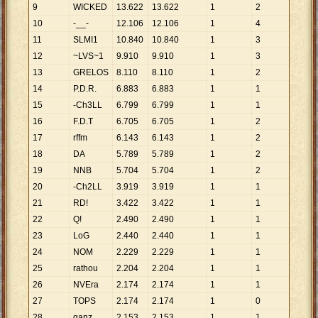
9
WICKED
13
.
622
13
.
622
1
2
10
-__-
12
.
106
12
.
106
1
4
11
SLMI1
10
.
840
10
.
840
1
3
12
~LVS~1
9
.
910
9
.
910
1
3
13
GRELOS
8
.
110
8
.
110
1
2
14
P.D.R.
6
.
883
6
.
883
1
1
15
-Ch3LL
6
.
799
6
.
799
1
1
16
F.D.T
6
.
705
6
.
705
1
2
17
rffm
6
.
143
6
.
143
1
2
18
DA
5
.
789
5
.
789
1
2
19
NNB
5
.
704
5
.
704
1
2
20
-Ch2LL
3
.
919
3
.
919
1
1
21
RD!
3
.
422
3
.
422
1
1
22
Q!
2
.
490
2
.
490
1
1
23
LoG
2
.
440
2
.
440
1
1
24
NOM
2
.
229
2
.
229
1
1
25
rathou
2
.
204
2
.
204
1
1
26
NVEra
2
.
174
2
.
174
1
1
27
TOPS
2
.
174
2
.
174
1
0
28
ganz
2
.
153
2
.
153
1
1