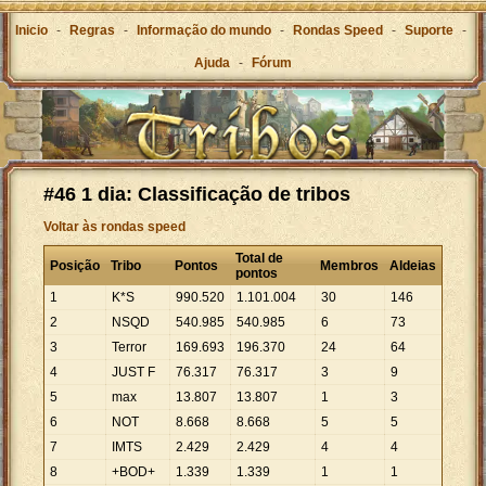
Inicio
-
Regras
-
Informação do mundo
-
Rondas Speed
-
Suporte
-
Ajuda
-
Fórum
#46 1 dia: Classificação de tribos
Voltar às rondas speed
Total de
Posição
Tribo
Pontos
Membros
Aldeias
pontos
1
K*S
990
.
520
1
.
101
.
004
30
146
2
NSQD
540
.
985
540
.
985
6
73
3
Terror
169
.
693
196
.
370
24
64
4
JUST F
76
.
317
76
.
317
3
9
5
max
13
.
807
13
.
807
1
3
6
NOT
8
.
668
8
.
668
5
5
7
IMTS
2
.
429
2
.
429
4
4
8
+BOD+
1
.
339
1
.
339
1
1