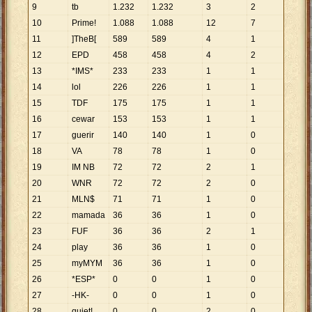
9
tb
1
.
232
1
.
232
3
2
10
Prime!
1
.
088
1
.
088
12
7
11
]TheB[
589
589
4
1
12
EPD
458
458
4
2
13
*IMS*
233
233
1
1
14
lol
226
226
1
1
15
TDF
175
175
1
1
16
cewar
153
153
1
1
17
guerir
140
140
1
0
18
VA
78
78
1
0
19
IM NB
72
72
2
1
20
WNR
72
72
2
0
21
MLN$
71
71
1
0
22
mamada
36
36
1
0
23
FUF
36
36
2
1
24
play
36
36
1
0
25
myMYM
36
36
1
0
26
*ESP*
0
0
1
0
27
-HK-
0
0
1
0
28
quiet!
0
0
2
0