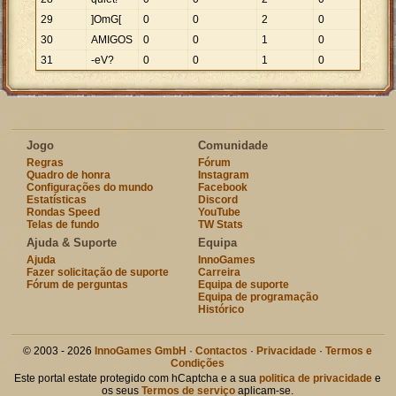
29
]OmG[
0
0
2
0
30
AMIGOS
0
0
1
0
31
-eV?
0
0
1
0
Jogo
Comunidade
Regras
Fórum
Quadro de honra
Instagram
Configurações do mundo
Facebook
Estatísticas
Discord
Rondas Speed
YouTube
Telas de fundo
TW Stats
Ajuda & Suporte
Equipa
Ajuda
InnoGames
Fazer solicitação de suporte
Carreira
Fórum de perguntas
Equipa de suporte
Equipa de programação
Histórico
© 2003 - 2026
InnoGames GmbH
·
Contactos
·
Privacidade
·
Termos e
Condições
Este portal estate protegido com hCaptcha e a sua
politica de privacidade
e
os seus
Termos de serviço
aplicam-se.