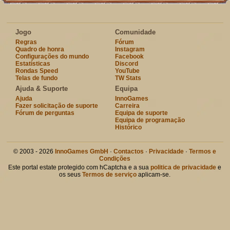
Jogo
Comunidade
Regras
Fórum
Quadro de honra
Instagram
Configurações do mundo
Facebook
Estatísticas
Discord
Rondas Speed
YouTube
Telas de fundo
TW Stats
Ajuda & Suporte
Equipa
Ajuda
InnoGames
Fazer solicitação de suporte
Carreira
Fórum de perguntas
Equipa de suporte
Equipa de programação
Histórico
© 2003 - 2026
InnoGames GmbH
·
Contactos
·
Privacidade
·
Termos e
Condições
Este portal estate protegido com hCaptcha e a sua
politica de privacidade
e
os seus
Termos de serviço
aplicam-se.