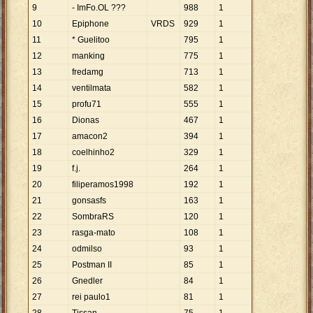
9
- ImFo.OL ???
988
1
10
Epiphone
VRDS
929
1
11
* Guelitoo
795
1
12
manking
775
1
13
fredamg
713
1
14
ventilmata
582
1
15
profu71
555
1
16
Dionas
467
1
17
amacon2
394
1
18
coelhinho2
329
1
19
f.j.
264
1
20
filiperamos1998
192
1
21
gonsasfs
163
1
22
SombraRS
120
1
23
rasga-mato
108
1
24
odmilso
93
1
25
Postman II
85
1
26
Gnedler
84
1
27
rei paulo1
81
1