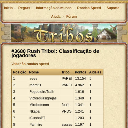
Inicio
-
Regras
-
Informação do mundo
-
Rondas Speed
-
Suporte
-
Ajuda
-
Fórum
#3680 Rush Tribo!: Classificação de
jogadores
Voltar às rondas speed
Posição
Nome
Tribo
Pontos
Aldeias
1
treev
PAREI
13
.
154
5
2
rddm61
PAREI
4
.
962
1
3
FogueteiroTralh
1
.
616
1
4
Victorduasigrejas
1
.
349
1
5
Mirobommm
3xx1
1
.
341
1
6
Nkapa
VRDS
1
.
241
1
7
iCunhaPT
1
.
203
1
8
Palmfire
ssssss
1
.
197
1