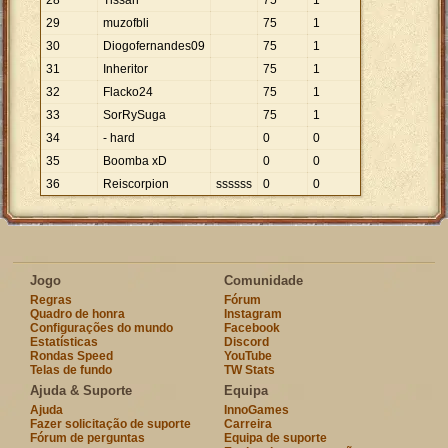
28
Tissan
75
1
29
muzofbli
75
1
30
Diogofernandes09
75
1
31
Inheritor
75
1
32
Flacko24
75
1
33
SorRySuga
75
1
34
- hard
0
0
35
Boomba xD
0
0
36
Reiscorpion
ssssss
0
0
Jogo
Comunidade
Regras
Fórum
Quadro de honra
Instagram
Configurações do mundo
Facebook
Estatísticas
Discord
Rondas Speed
YouTube
Telas de fundo
TW Stats
Ajuda & Suporte
Equipa
Ajuda
InnoGames
Fazer solicitação de suporte
Carreira
Fórum de perguntas
Equipa de suporte