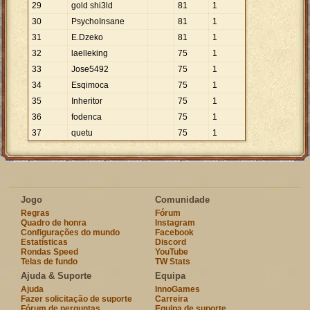
29
gold shi3ld
81
1
30
PsychoInsane
81
1
31
E.Dzeko
81
1
32
laelleking
75
1
33
Jose5492
75
1
34
Esqimoca
75
1
35
Inheritor
75
1
36
fodenca
75
1
37
quetu
75
1
Jogo
Comunidade
Regras
Fórum
Quadro de honra
Instagram
Configurações do mundo
Facebook
Estatísticas
Discord
Rondas Speed
YouTube
Telas de fundo
TW Stats
Ajuda & Suporte
Equipa
Ajuda
InnoGames
Fazer solicitação de suporte
Carreira
Fórum de perguntas
Equipa de suporte