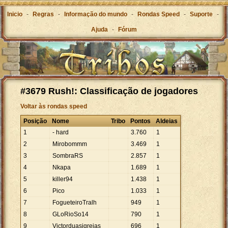
Inicio
-
Regras
-
Informação do mundo
-
Rondas Speed
-
Suporte
-
Ajuda
-
Fórum
#3679 Rush!: Classificação de jogadores
Voltar às rondas speed
Posição
Nome
Tribo
Pontos
Aldeias
1
- hard
3
.
760
1
2
Mirobommm
3
.
469
1
3
SombraRS
2
.
857
1
4
Nkapa
1
.
689
1
5
killer94
1
.
438
1
6
Pico
1
.
033
1
7
FogueteiroTralh
949
1
8
GLoRioSo14
790
1
9
Victorduasigrejas
696
1