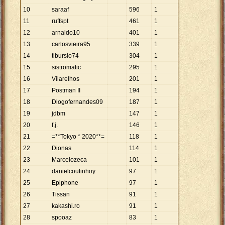
10
saraaf
596
1
11
ruffspt
461
1
12
arnaldo10
401
1
13
carlosvieira95
339
1
14
tibursio74
304
1
15
sistromatic
295
1
16
Vilarelhos
201
1
17
Postman II
194
1
18
Diogofernandes09
187
1
19
jdbm
147
1
20
f.j.
146
1
21
=**Tokyo * 2020**=
118
1
22
Dionas
114
1
23
Marcelozeca
101
1
24
danielcoutinhoy
97
1
25
Epiphone
97
1
26
Tissan
91
1
27
kakashi.ro
91
1
28
spooaz
83
1