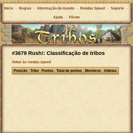
Inicio
-
Regras
-
Informação do mundo
-
Rondas Speed
-
Suporte
-
Ajuda
-
Fórum
#3679 Rush!: Classificação de tribos
Voltar às rondas speed
Posição
Tribo
Pontos
Total de pontos
Membros
Aldeias