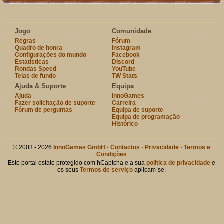
Jogo
Comunidade
Regras
Fórum
Quadro de honra
Instagram
Configurações do mundo
Facebook
Estatísticas
Discord
Rondas Speed
YouTube
Telas de fundo
TW Stats
Ajuda & Suporte
Equipa
Ajuda
InnoGames
Fazer solicitação de suporte
Carreira
Fórum de perguntas
Equipa de suporte
Equipa de programação
Histórico
© 2003 - 2026
InnoGames GmbH
·
Contactos
·
Privacidade
·
Termos e
Condições
Este portal estate protegido com hCaptcha e a sua
politica de privacidade
e
os seus
Termos de serviço
aplicam-se.