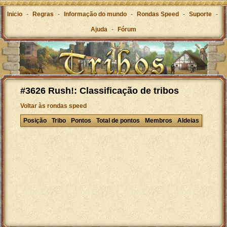
Inicio
-
Regras
-
Informação do mundo
-
Rondas Speed
-
Suporte
-
Ajuda
-
Fórum
#3626 Rush!: Classificação de tribos
Voltar às rondas speed
Posição
Tribo
Pontos
Total de pontos
Membros
Aldeias