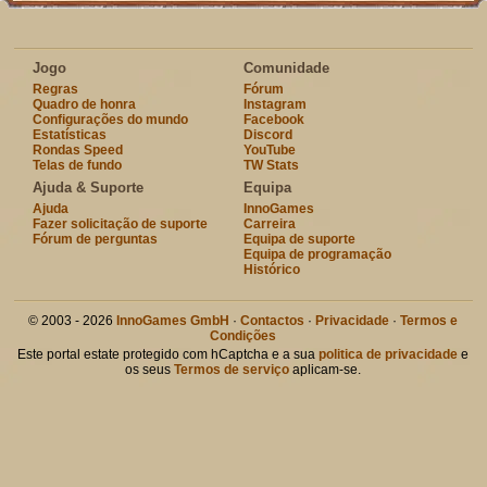
Jogo
Comunidade
Regras
Fórum
Quadro de honra
Instagram
Configurações do mundo
Facebook
Estatísticas
Discord
Rondas Speed
YouTube
Telas de fundo
TW Stats
Ajuda & Suporte
Equipa
Ajuda
InnoGames
Fazer solicitação de suporte
Carreira
Fórum de perguntas
Equipa de suporte
Equipa de programação
Histórico
© 2003 - 2026
InnoGames GmbH
·
Contactos
·
Privacidade
·
Termos e
Condições
Este portal estate protegido com hCaptcha e a sua
politica de privacidade
e
os seus
Termos de serviço
aplicam-se.