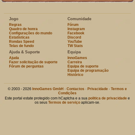
Jogo
Comunidade
Regras
Fórum
Quadro de honra
Instagram
Configurações do mundo
Facebook
Estatísticas
Discord
Rondas Speed
YouTube
Telas de fundo
TW Stats
Ajuda & Suporte
Equipa
Ajuda
InnoGames
Fazer solicitação de suporte
Carreira
Fórum de perguntas
Equipa de suporte
Equipa de programação
Histórico
© 2003 - 2026
InnoGames GmbH
·
Contactos
·
Privacidade
·
Termos e
Condições
Este portal estate protegido com hCaptcha e a sua
politica de privacidade
e
os seus
Termos de serviço
aplicam-se.