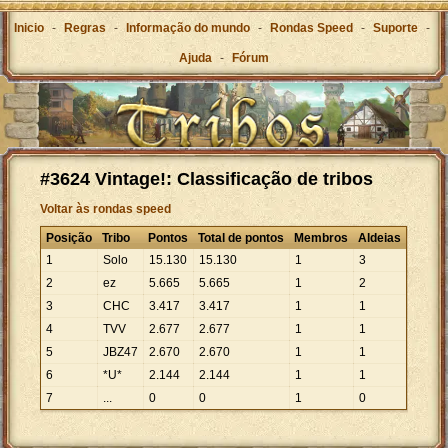
Inicio
-
Regras
-
Informação do mundo
-
Rondas Speed
-
Suporte
-
Ajuda
-
Fórum
#3624 Vintage!: Classificação de tribos
Voltar às rondas speed
Posição
Tribo
Pontos
Total de pontos
Membros
Aldeias
1
Solo
15
.
130
15
.
130
1
3
2
ez
5
.
665
5
.
665
1
2
3
CHC
3
.
417
3
.
417
1
1
4
TVV
2
.
677
2
.
677
1
1
5
JBZ47
2
.
670
2
.
670
1
1
6
*U*
2
.
144
2
.
144
1
1
7
...
0
0
1
0