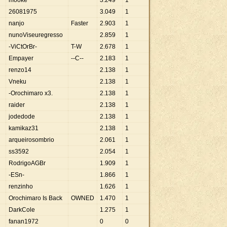
mooke
3
.
249
1
26081975
3
.
049
1
nanjo
Faster
2
.
903
1
nunoViseuregresso
2
.
859
1
-ViCtOrBr-
T-W
2
.
678
1
Empayer
--C--
2
.
183
1
renzo14
2
.
138
1
Vneku
2
.
138
1
-Orochimaro x3.
2
.
138
1
raider
2
.
138
1
jodedode
2
.
138
1
kamikaz31
2
.
138
1
arqueirosombrio
2
.
061
1
ss3592
2
.
054
1
RodrigoAGBr
1
.
909
1
-ESn-
1
.
866
1
renzinho
1
.
626
1
Orochimaro Is Back
OWNED
1
.
470
1
DarkCole
1
.
275
1
fanan1972
0
0