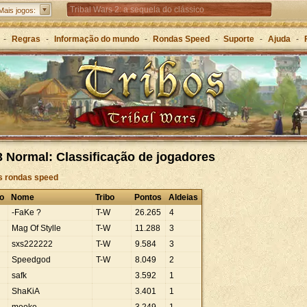
Tribal Wars 2: a sequela do clássico
Mais jogos:
Forge of Empires – Estratégia ao longo das eras
-
Regras
-
Informação do mundo
-
Rondas Speed
-
Suporte
-
Ajuda
-
Grepolis – Construa o seu império na Grécia Antiga
 Normal: Classificação de jogadores
às rondas speed
o
Nome
Tribo
Pontos
Aldeias
-FaKe ?
T-W
26
.
265
4
Mag Of Stylle
T-W
11
.
288
3
sxs222222
T-W
9
.
584
3
Speedgod
T-W
8
.
049
2
safk
3
.
592
1
ShaKiA
3
.
401
1