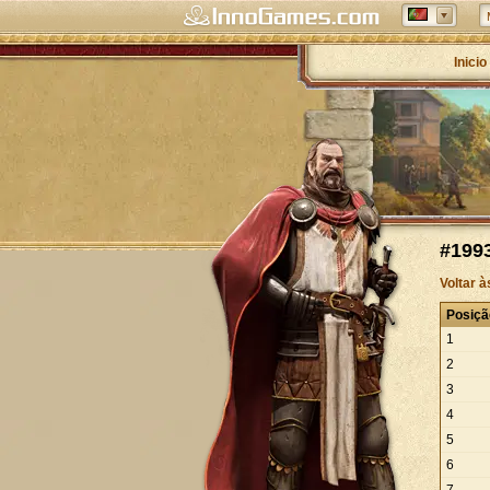
Inicio
#1993
Voltar 
Posiçã
1
2
3
4
5
6